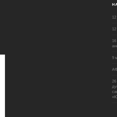
Н
12
12
16
ан
9 
АФ
26
ду
са
«Ю