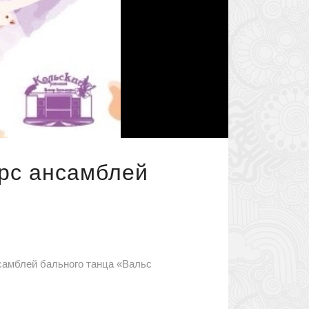
урс ансамблей
нсамблей бального танца «Вальс