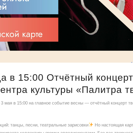
да в 15:00 Отчётный концер
ентра культуры «Палитра т
 3 мая в 15:00 на главное событие весны — отчётный концерт т
ций: танцы, песни, театральные зарисовки
Но настоящая карт
рживаете коллективы громки аплодисментами. Без вас творчест