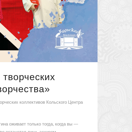
т творческих
ворчества»
ворческих коллективов Кольского Центра
ина оживает только тогда, когда вы —
во останется лишь эскизом