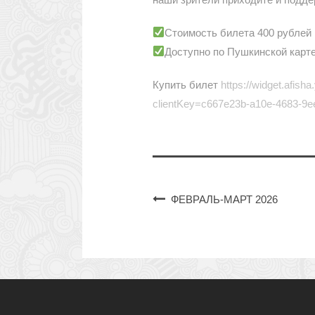
Стоимость билета 400 рублей
Доступно по Пушкинской карт
Купить билет
https://widget.a
clientKey=c667e23b-a10e-4683-9
ФЕВРАЛЬ-МАРТ 2026