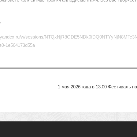
е
fisha.yandex.ru/w/sessions/NTQxNjR8ODE5NDk0fDQ0NTYyNjN8
ee9-1e564173d55a
1 мая 2026 года в 13.00 Фестиваль н