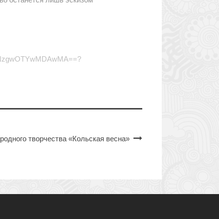
MTc3NzgwOTYwMDAwMA==?
ародного творчества «Кольская весна»