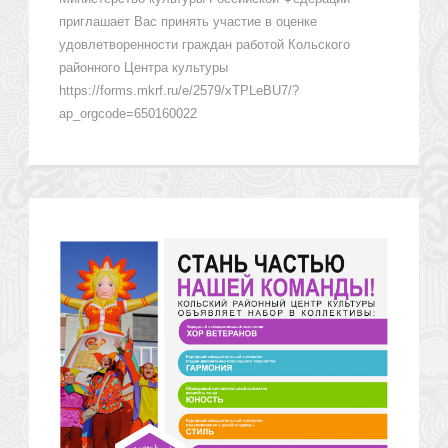
приглашает Вас принять участие в оценке
удовлетворенности граждан работой Кольского
районного Центра культуры
https://forms.mkrf.ru/e/2579/xTPLeBU7/?
ap_orgcode=650160022