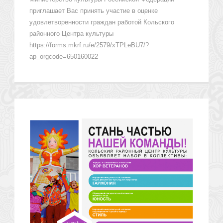
приглашает Вас принять участие в оценке
удовлетворенности граждан работой Кольского
районного Центра культуры
https://forms.mkrf.ru/e/2579/xTPLeBU7/?
ap_orgcode=650160022