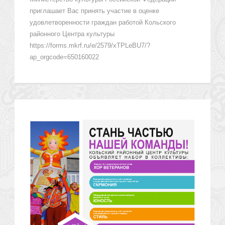
приглашает Вас принять участие в оценке
удовлетворенности граждан работой Кольского
районного Центра культуры
https://forms.mkrf.ru/e/2579/xTPLeBU7/?
ap_orgcode=650160022