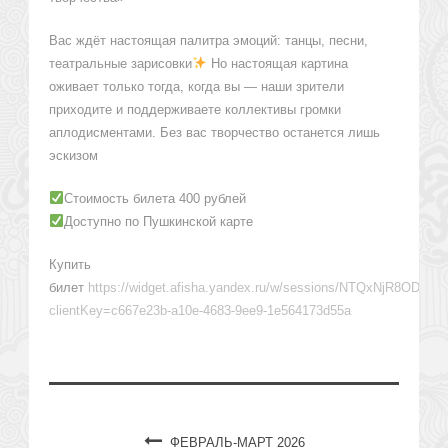
Вас ждёт настоящая палитра эмоций: танцы, песни,
театральные зарисовки
Но настоящая картина
оживает только тогда, когда вы — наши зрители
приходите и поддерживаете коллективы громки
аплодисментами. Без вас творчество останется лишь
эскизом
Стоимость билета 400 рублей
Доступно по Пушкинской карте
Купить
билет
https://widget.afisha.yandex.ru/w/sessions/NTQxNjR
clientKey=c667e23b-a10e-4683-9ee9-1e564173d55a
ФЕВРАЛЬ-МАРТ 2026